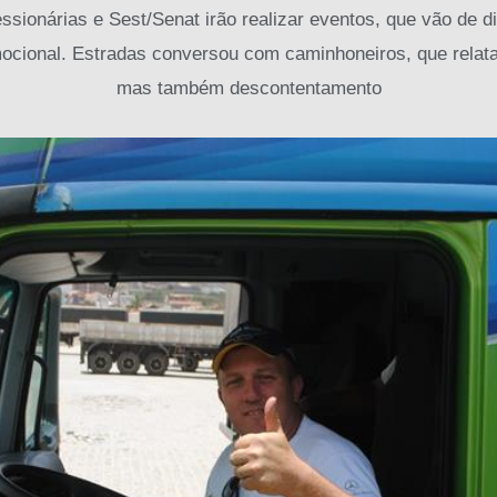
sionárias e Sest/Senat irão realizar eventos, que vão de di
ocional. Estradas conversou com caminhoneiros, que relat
mas também descontentamento