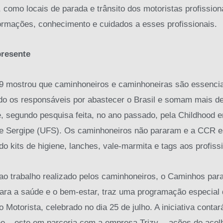
, como locais de parada e trânsito dos motoristas profissio
formações, conhecimento e cuidados a esses profissionais.
presente
 mostrou que caminhoneiros e caminhoneiras são essenciai
do os responsáveis por abastecer o Brasil e somam mais de
te, segundo pesquisa feita, no ano passado, pela Childhood 
de Sergipe (UFS). Os caminhoneiros não pararam e a CCR e
indo kits de higiene, lanches, vale-marmita e tags aos profis
o trabalho realizado pelos caminhoneiros, o Caminhos par
para a saúde e o bem-estar, traz uma programação especia
Motorista, celebrado no dia 25 de julho. A iniciativa conta
ene – este em parceria com a empresa Trizy -, ações de aco