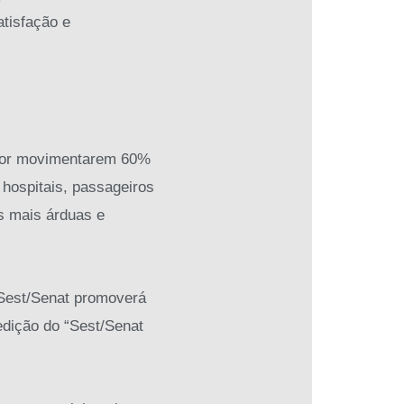
atisfação e
s por movimentarem 60%
 hospitais, passageiros
s mais árduas e
 Sest/Senat promoverá
edição do “Sest/Senat