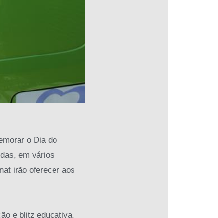
memorar o Dia do
idas, em vários
at irão oferecer aos
o e blitz educativa.