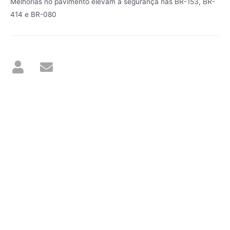
Melhorias no pavimento elevam a segurança nas BR-153, BR-
414 e BR-080