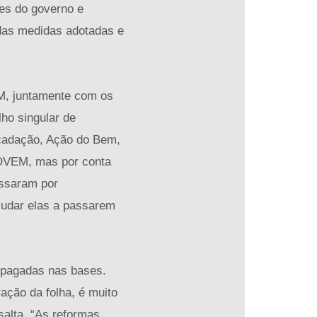
es do governo e
 das medidas adotadas e
, juntamente com os
ho singular de
ecadação, Ação do Bem,
OVEM, mas por conta
assaram por
ajudar elas a passarem
ropagadas nas bases.
ação da folha, é muito
salta, “As reformas