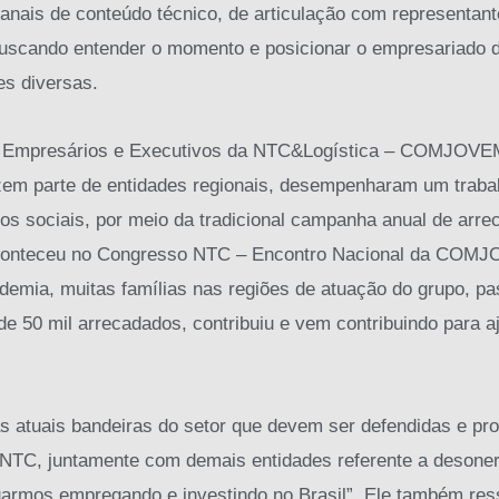
nais de conteúdo técnico, de articulação com representant
 buscando entender o momento e posicionar o empresariado
es diversas.
 Empresários e Executivos da NTC&Logística – COMJOVEM
em parte de entidades regionais, desempenharam um trabal
tos sociais, por meio da tradicional campanha anual de arr
aconteceu no Congresso NTC – Encontro Nacional da COMJ
emia, muitas famílias nas regiões de atuação do grupo, p
 de 50 mil arrecadados, contribuiu e vem contribuindo para 
s atuais bandeiras do setor que devem ser defendidas e p
 NTC, juntamente com demais entidades referente a desoner
uarmos empregando e investindo no Brasil”. Ele também res