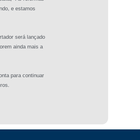
ando, e estamos
rtador será lançado
horem ainda mais a
onta para continuar
ros.